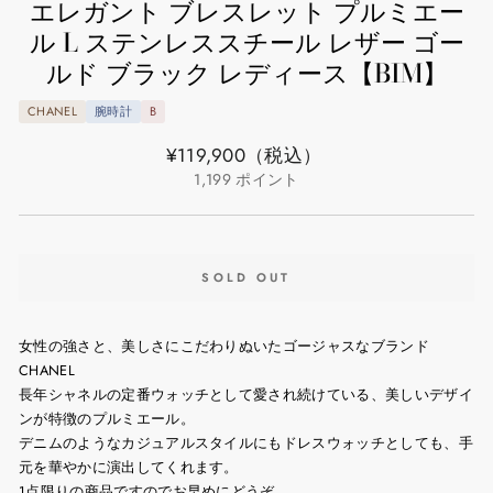
エレガント ブレスレット プルミエー
ル L ステンレススチール レザー ゴー
ルド ブラック レディース【BIM】
CHANEL
腕時計
B
通
¥119,900
（税込）
常
1,199
ポイント
価
格
SOLD OUT
女性の強さと、美しさにこだわりぬいたゴージャスなブランド
CHANEL
長年シャネルの定番ウォッチとして愛され続けている、美しいデザイ
ンが特徴のプルミエール。
デニムのようなカジュアルスタイルにもドレスウォッチとしても、手
元を華やかに演出してくれます。
1点限りの商品ですのでお早めにどうぞ。