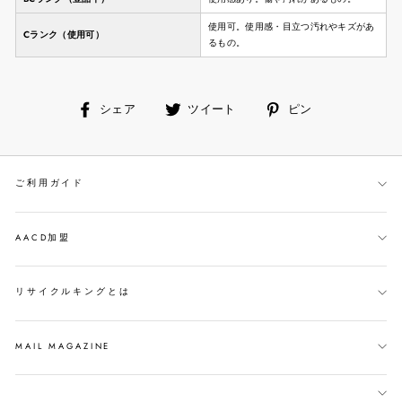
使用可。使用感・目立つ汚れやキズがあ
Cランク（使用可）
るもの。
facebook
ツ
ピ
シェア
ツイート
ピン
で
イ
ン
シ
ー
す
ェ
ト
る
ご利用ガイド
ア
す
す
る
る
AACD加盟
リサイクルキングとは
MAIL MAGAZINE