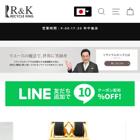
コ
ン
検索
サイト
カ
テ
ン
営業時間：9:00-17:30 年中無休
ツ
に
ス
キ
ッ
プ
す
る