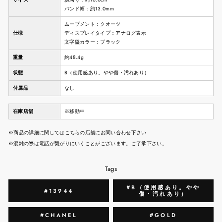
バンド幅：約13.0mm
ムーブメント：クオーツ
仕様
ディスプレイタイプ：アナログ表示
文字盤カラー：ブラック
重量
約48.4g
状態
B（使用感あり。やや傷・汚れあり）
付属品
なし
在庫店舗
※移動中
※商品の詳細に関してはこちらの店舗にお問い合わせ下さい
※混雑の際は電話が繋がりにいくことがございます。ご了承下さい。
Tags
#B（使用感あり。やや
#13944
傷・汚れあり）
#CHANEL
#GOLD