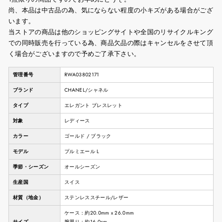
尚、本品は中古品の為、気にならない程度の小キズがある場合がござ
います。
当ストアの商品は他のショッピングサイトや全国のリサイクルキング
での同時販売を行っている為、商品欠品の際はキャンセルをさせて頂
く場合がございますので予めご了承下さい。
管理番号
RWA03802171
ブランド
CHANEL/シャネル
タイプ
エレガント ブレスレット
対象
レディース
カラー
ゴールド / ブラック
モデル
プルミエール L
季節・シーズン
オールシーズン
生産国
スイス
材質（地金）
ステンレススチール/レザー
ケース：約20.0mm x 26.0mm
サイズ
腕周り：約16.0cm