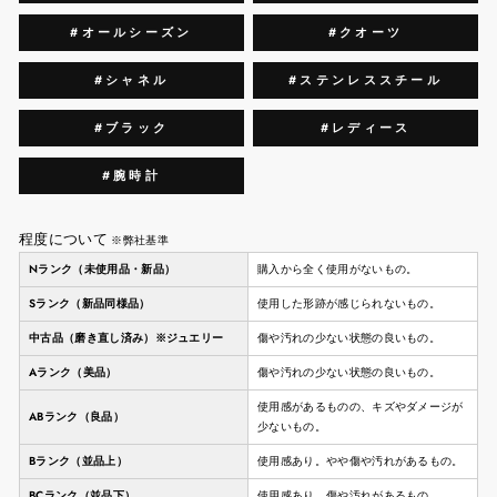
#オールシーズン
#クオーツ
#シャネル
#ステンレススチール
#ブラック
#レディース
#腕時計
程度について
※弊社基準
Nランク（未使用品・新品）
購入から全く使用がないもの。
Sランク（新品同様品）
使用した形跡が感じられないもの。
中古品（磨き直し済み）※ジュエリー
傷や汚れの少ない状態の良いもの。
Aランク（美品）
傷や汚れの少ない状態の良いもの。
使用感があるものの、キズやダメージが
ABランク（良品）
少ないもの。
Bランク（並品上）
使用感あり。やや傷や汚れがあるもの。
BCランク（並品下）
使用感あり。傷や汚れがあるもの。