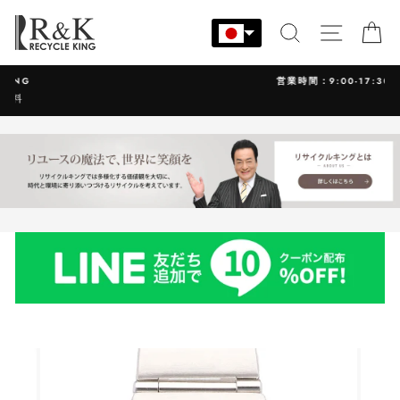
コ
ン
検索
サイト
カ
テ
ン
営業時間：9:00-17:30 年中無休
ツ
に
ス
キ
ッ
プ
す
る