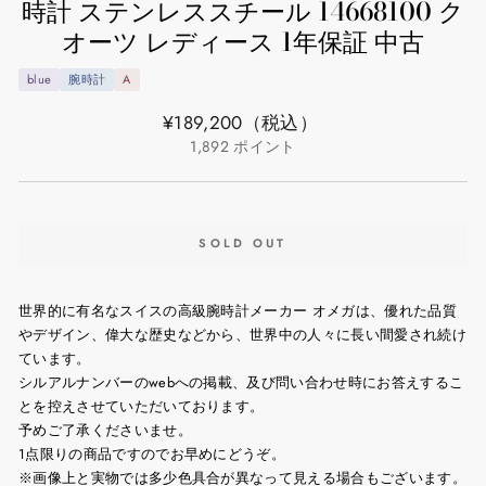
時計 ステンレススチール 14668100 ク
オーツ レディース 1年保証 中古
blue
腕時計
A
通
¥189,200
（税込）
常
1,892
ポイント
価
格
SOLD OUT
世界的に有名なスイスの高級腕時計メーカー オメガは、優れた品質
やデザイン、偉大な歴史などから、世界中の人々に長い間愛され続け
ています。
シルアルナンバーのwebへの掲載、及び問い合わせ時にお答えするこ
とを控えさせていただいております。
予めご了承くださいませ。
1点限りの商品ですのでお早めにどうぞ。
※画像上と実物では多少色具合が異なって見える場合もございます。