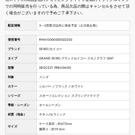
での同時販売を行っている為、商品欠品の際はキャンセルをさせて頂
く場合がございますので予めご了承下さい。
配送情報
3～6営業日以内に発送予定（土日祝を除）
管理番号
RWA10000000022303
ブランド
SEIKO/セイコー
タイプ
GRAND SEIKO グランドセイコー クロノグラフ GMT
型番
SBGC221 9R86-0AG0
対象
メンズ
カラー
シルバー / ブラック / ホワイト
シリーズ
スポーツコレクション スプリングドライブ
季節・シーズン
オールシーズン
材質（地金）
チタン/セラミック
ケース直径：約47.0mm
サイズ
腕周り：約19.5cm