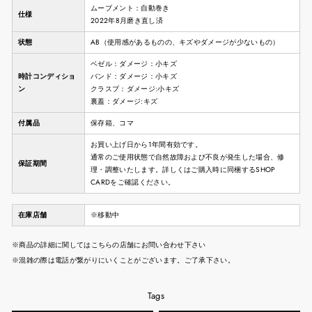
ムーブメント：自動巻き
仕様
2022年8月磨き直し済
状態
AB（使用感があるものの、キズやダメージが少ないもの）
ベゼル：ダメージ：小キズ
時計コンディショ
バンド：ダメージ：小キズ
ン
クラスプ：ダメージ:小キズ
裏蓋：ダメージ:キズ
付属品
保存箱、コマ
お買い上げ日から1年間有効です。
通常のご使用状態で自然故障および不良が発生した場合、修
保証期間
理・調整いたします。詳しくはご購入時に同梱するSHOP
CARDをご確認ください。
在庫店舗
※移動中
※商品の詳細に関してはこちらの店舗にお問い合わせ下さい
※混雑の際は電話が繋がりにいくことがございます。ご了承下さい。
Tags