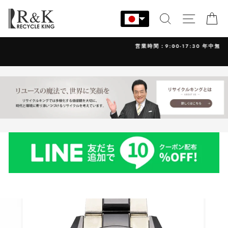
コ
ン
検索
サイト
カ
テ
ン
営業時間：9:00-17:30 年中無休
ツ
に
ス
キ
ッ
プ
す
る