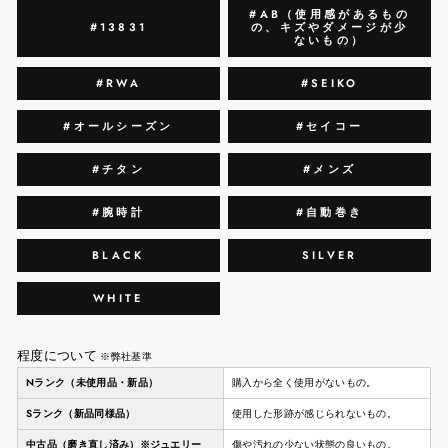
#AB（使用感があるもの
#13831
の、キズやダメージが少
ないもの）
#RWA
#SEIKO
#オールシーズン
#セイコー
#チタン
#メンズ
#腕時計
#自動巻き
BLACK
SILVER
WHITE
程度について
※弊社基準
Nランク（未使用品・新品）
購入から全く使用がないもの。
Sランク（新品同様品）
使用した形跡が感じられないもの。
中古品（磨き直し済み）※ジュエリー
傷や汚れの少ない状態の良いもの。