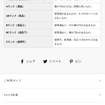
Aランク（美品）
傷や汚れの少ない状態の良いもの。
使用感があるものの、キズやダメージが
ABランク（良品）
少ないもの。
Bランク（並品上）
使用感あり。やや傷や汚れがあるもの。
BCランク（並品下）
使用感あり。傷や汚れがあるもの。
使用可。使用感・目立つ汚れやキズがあ
Cランク（使用可）
るもの。
facebook
ツ
ピ
シェア
ツイート
ピン
で
イ
ン
シ
ー
す
ェ
ト
る
ご利用ガイド
ア
す
す
る
る
AACD加盟