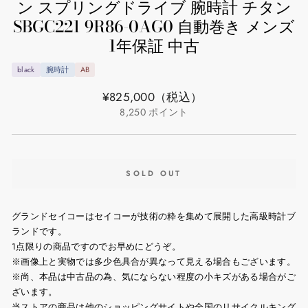
ン スプリングドライブ 腕時計 チタン
SBGC221 9R86-0AG0 自動巻き メンズ
1年保証 中古
black
腕時計
AB
通
¥825,000
（税込）
常
8,250
ポイント
価
格
SOLD OUT
グランドセイコーはセイコーが技術の粋を集めて展開した高級時計ブ
ランドです。
1点限りの商品ですのでお早めにどうぞ。
※画像上と実物では多少色具合が異なって見える場合もございます。
※尚、本品は中古品の為、気にならない程度の小キズがある場合がご
ざいます。
当ストアの商品は他のショッピングサイトや全国のリサイクルキング