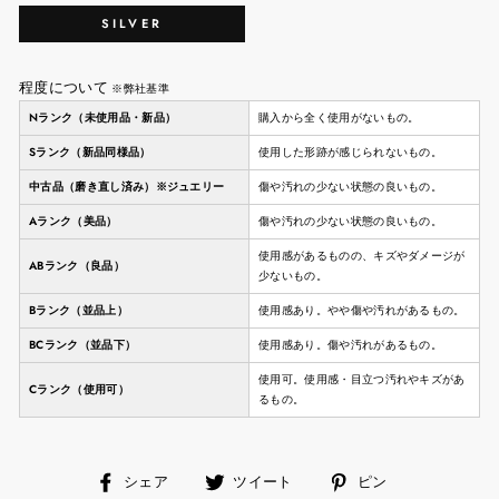
SILVER
程度について
※弊社基準
Nランク（未使用品・新品）
購入から全く使用がないもの。
Sランク（新品同様品）
使用した形跡が感じられないもの。
中古品（磨き直し済み）※ジュエリー
傷や汚れの少ない状態の良いもの。
Aランク（美品）
傷や汚れの少ない状態の良いもの。
使用感があるものの、キズやダメージが
ABランク（良品）
少ないもの。
Bランク（並品上）
使用感あり。やや傷や汚れがあるもの。
BCランク（並品下）
使用感あり。傷や汚れがあるもの。
使用可。使用感・目立つ汚れやキズがあ
Cランク（使用可）
るもの。
facebook
ツ
ピ
シェア
ツイート
ピン