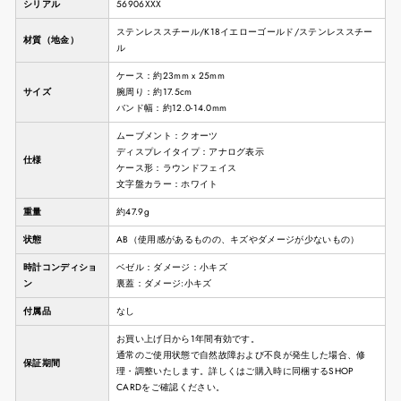
シリアル
56906XXX
ステンレススチール/K18イエローゴールド/ステンレススチー
材質（地金）
ル
ケース：約23mm x 25mm
サイズ
腕周り：約17.5cm
バンド幅：約12.0-14.0mm
ムーブメント：クオーツ
ディスプレイタイプ：アナログ表示
仕様
ケース形：ラウンドフェイス
文字盤カラー：ホワイト
重量
約47.9g
状態
AB（使用感があるものの、キズやダメージが少ないもの）
時計コンディショ
ベゼル：ダメージ：小キズ
ン
裏蓋：ダメージ:小キズ
付属品
なし
お買い上げ日から1年間有効です。
通常のご使用状態で自然故障および不良が発生した場合、修
保証期間
理・調整いたします。詳しくはご購入時に同梱するSHOP
CARDをご確認ください。