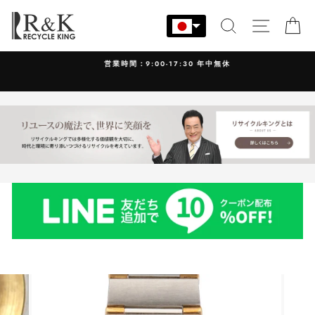
コ
ン
検索
サイト
カ
テ
ン
営業時間：9:00-17:30 年中無休
ツ
に
ス
キ
ッ
プ
す
る