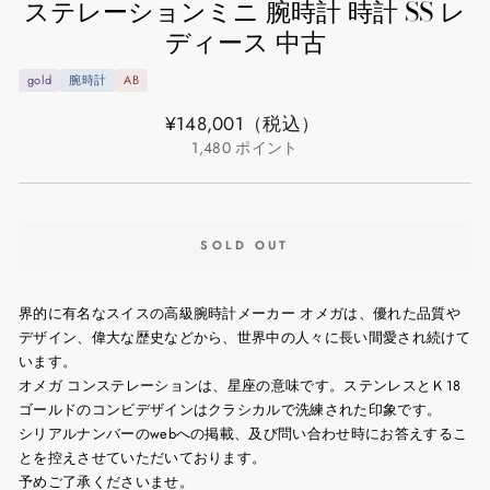
ステレーションミニ 腕時計 時計 SS レ
ディース 中古
gold
腕時計
AB
通
¥148,001
（税込）
常
1,480
ポイント
価
格
SOLD OUT
界的に有名なスイスの高級腕時計メーカー オメガは、優れた品質や
デザイン、偉大な歴史などから、世界中の人々に長い間愛され続けて
います。
オメガ コンステレーションは、星座の意味です。ステンレスとＫ18
ゴールドのコンビデザインはクラシカルで洗練された印象です。
シリアルナンバーのwebへの掲載、及び問い合わせ時にお答えするこ
とを控えさせていただいております。
予めご了承くださいませ。