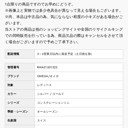
1点限りの商品ですのでお早めにどうぞ。
※画像上と実物では多少色具合が異なって見える場合もございます。
※尚、本品は中古品の為、気にならない程度の小キズがある場合がご
ざいます。
当ストアの商品は他のショッピングサイトや全国のリサイクルキング
での同時販売を行っている為、商品欠品の際はキャンセルをさせて頂
く場合がございますので予めご了承下さい。
配送情報
3～6営業日以内に発送予定（土日祝を除）
管理番号
RWA21501522
ブランド
OMEGA/オメガ
対象
レディース
カラー
シルバー / ゴールド
シリーズ
コンステレーションミニ
季節・シーズン
オールシーズン
生産国
スイス