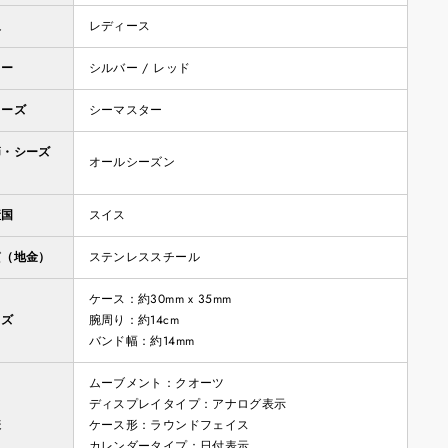
象
レディース
ラー
シルバー / レッド
リーズ
シーマスター
節・シーズ
オールシーズン
産国
スイス
質（地金）
ステンレススチール
ケース：約30mm x 35mm
イズ
腕周り：約14cm
バンド幅：約14mm
ムーブメント：クオーツ
ディスプレイタイプ：アナログ表示
様
ケース形：ラウンドフェイス
カレンダータイプ：日付表示