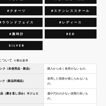
#クオーツ
#ステンレススチール
#ラウンドフェイス
#レディース
#腕時計
RED
SILVER
について
※弊社基準
ランク（未使用品・新品）
購入から全く使用がないもの。
使用した形跡が感じられないも
ランク（新品同様品）
の。
古品（磨き直し済み）※ジュエ
傷や汚れの少ない状態の良いも
ー
の。