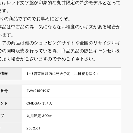
らはレッド文字盤が印象的な丸井限定の希少モデルとなって
ます。
限りの商品ですのでお早めにどうぞ。
本品は中古品の為、気にならない程度の小キズがある場合が
います。
トアの商品は他のショッピングサイトや全国のリサイクルキ
での同時販売を行っている為、商品欠品の際はキャンセルを
て頂く場合がございますので予めご了承下さい。
送情報
1～3営業日以内に発送予定（土日祝を除く）
理番号
RWA21501917
ランド
OMEGA/オメガ
イプ
丸井限定 300ｍ
番
2582.61