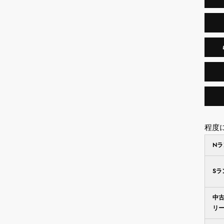
程度
N
S
中
リ