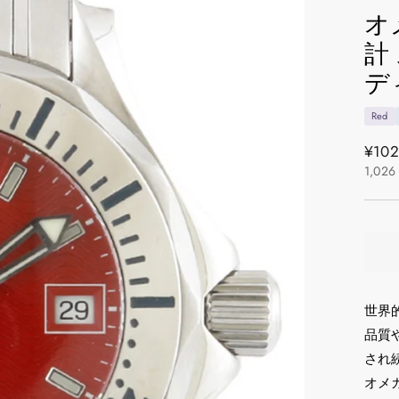
オ
計
デ
Red
通
¥102
1,026
常
価
格
世界
品質
され
オメ