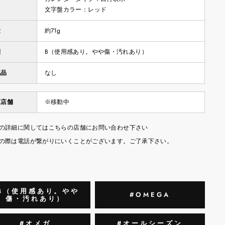
文字盤カラー：レッド
量
約71g
態
B（使用感あり。やや傷・汚れあり）
属品
なし
庫店舗
※移動中
の詳細に関してはこちらの店舗にお問い合わせ下さい
の際は電話が繋がりにいくことがございます。ご了承下さい。
B（使用感あり。やや
#OMEGA
傷・汚れあり）
#オメガ
#オールシーズン