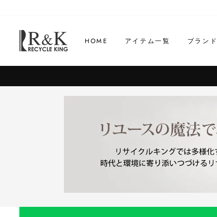
コ
ン
テ
HOME
アイテム一覧
ブラン
ン
ツ
に
ス
キ
ッ
プ
す
る