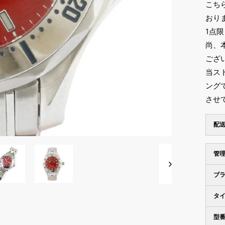
こち
おり
1点
尚、
ござ
当ス
ング
させ
配
管
ブ
タ
型