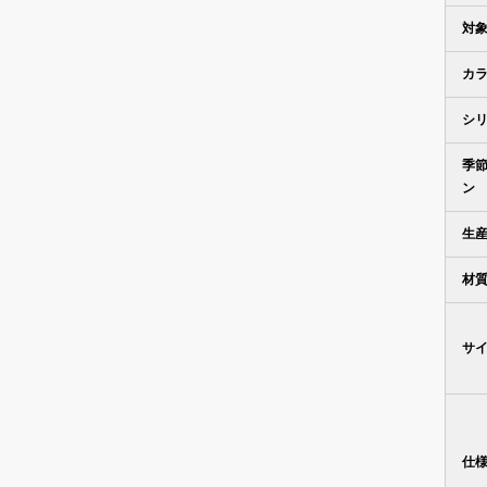
対
カ
シ
季
ン
生
材
サ
仕