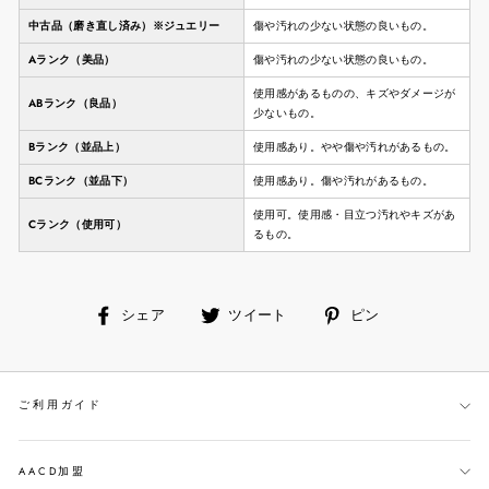
中古品（磨き直し済み）※ジュエリー
傷や汚れの少ない状態の良いもの。
Aランク（美品）
傷や汚れの少ない状態の良いもの。
使用感があるものの、キズやダメージが
ABランク（良品）
少ないもの。
Bランク（並品上）
使用感あり。やや傷や汚れがあるもの。
BCランク（並品下）
使用感あり。傷や汚れがあるもの。
使用可。使用感・目立つ汚れやキズがあ
Cランク（使用可）
るもの。
facebook
ツ
ピ
シェア
ツイート
ピン
で
イ
ン
シ
ー
す
ェ
ト
る
ご利用ガイド
ア
す
す
る
る
AACD加盟