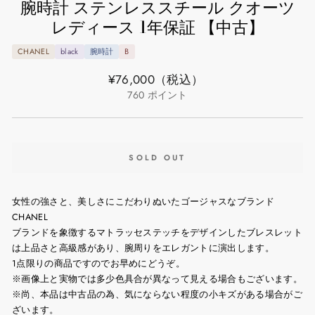
腕時計 ステンレススチール クオーツ
レディース 1年保証 【中古】
CHANEL
black
腕時計
B
通
¥76,000
（税込）
常
760
ポイント
価
格
SOLD OUT
女性の強さと、美しさにこだわりぬいたゴージャスなブランド
CHANEL
ブランドを象徴するマトラッセステッチをデザインしたブレスレット
は上品さと高級感があり、腕周りをエレガントに演出します。
1点限りの商品ですのでお早めにどうぞ。
※画像上と実物では多少色具合が異なって見える場合もございます。
※尚、本品は中古品の為、気にならない程度の小キズがある場合がご
ざいます。