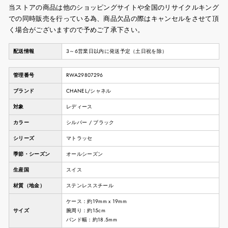
当ストアの商品は他のショッピングサイトや全国のリサイクルキング
での同時販売を行っている為、商品欠品の際はキャンセルをさせて頂
く場合がございますので予めご了承下さい。
配送情報
3～6営業日以内に発送予定（土日祝を除）
管理番号
RWA29807296
ブランド
CHANEL/シャネル
対象
レディース
カラー
シルバー / ブラック
シリーズ
マトラッセ
季節・シーズン
オールシーズン
生産国
スイス
材質（地金）
ステンレススチール
ケース：約19mm x 19mm
サイズ
腕周り：約15cm
バンド幅：約18.5mm