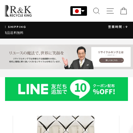
コ
ン
検索
サイト
カ
テ
ン
営業時間：9:00-17:30 年中無休
ツ
に
ス
キ
ッ
プ
す
る