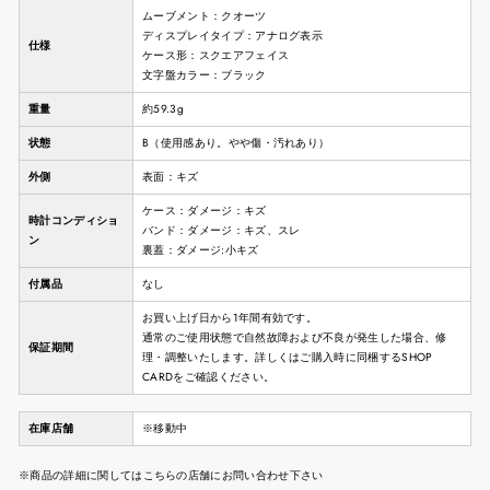
ムーブメント：クオーツ
ディスプレイタイプ：アナログ表示
仕様
ケース形：スクエアフェイス
文字盤カラー：ブラック
重量
約59.3g
状態
B（使用感あり。やや傷・汚れあり）
外側
表面：キズ
ケース：ダメージ：キズ
時計コンディショ
バンド：ダメージ：キズ、スレ
ン
裏蓋：ダメージ:小キズ
付属品
なし
お買い上げ日から1年間有効です。
通常のご使用状態で自然故障および不良が発生した場合、修
保証期間
理・調整いたします。詳しくはご購入時に同梱するSHOP
CARDをご確認ください。
在庫店舗
※移動中
※商品の詳細に関してはこちらの店舗にお問い合わせ下さい