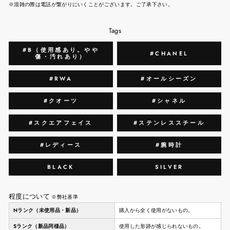
※混雑の際は電話が繋がりにいくことがございます。ご了承下さい。
Tags
#B（使用感あり。やや
#CHANEL
傷・汚れあり）
#RWA
#オールシーズン
#クオーツ
#シャネル
#スクエアフェイス
#ステンレススチール
#レディース
#腕時計
BLACK
SILVER
程度について
※弊社基準
Nランク（未使用品・新品）
購入から全く使用がないもの。
Sランク（新品同様品）
使用した形跡が感じられないもの。