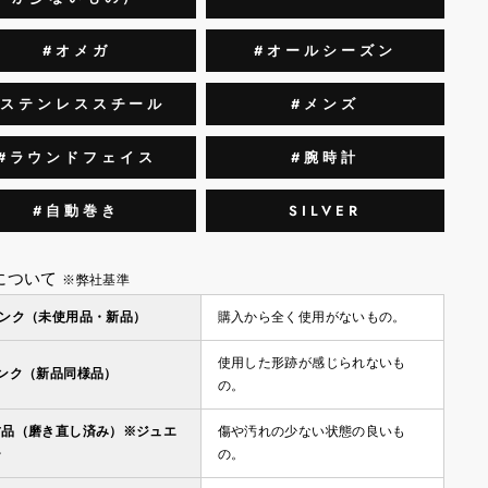
#オメガ
#オールシーズン
#ステンレススチール
#メンズ
#ラウンドフェイス
#腕時計
#自動巻き
SILVER
について
※弊社基準
ランク（未使用品・新品）
購入から全く使用がないもの。
使用した形跡が感じられないも
ランク（新品同様品）
の。
古品（磨き直し済み）※ジュエ
傷や汚れの少ない状態の良いも
ー
の。