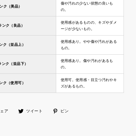
傷や汚れの少ない状態の良いも
ランク（美品）
の。
使用感があるものの、キズやダメ
ランク（良品）
ージが少ないもの。
使用感あり。やや傷や汚れがある
ランク（並品上）
もの。
使用感あり。傷や汚れがあるも
ランク（並品下）
の。
使用可。使用感・目立つ汚れやキ
ランク（使用可）
ズがあるもの。
facebook
ツ
ピ
シェア
ツイート
ピン
で
イ
ン
シ
ー
す
ェ
ト
る