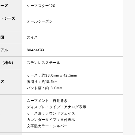
リーズ
シーマスター120
節・シーズ
オールシーズン
産国
スイス
リアル
80464XXX
質（地金）
ステンレススチール
ケース：約38.0mm x 42.5mm
イズ
腕周り：約18.5cm
バンド幅：約18.0mm
ムーブメント：自動巻き
ディスプレイタイプ：アナログ表示
様
ケース形：ラウンドフェイス
カレンダータイプ：日付表示
文字盤カラー：シルバー