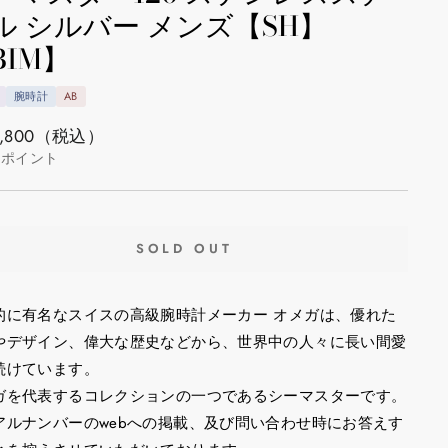
ル シルバー メンズ【SH】
BIM】
腕時計
AB
,800
（税込）
ポイント
SOLD OUT
的に有名なスイスの高級腕時計メーカー オメガは、優れた
やデザイン、偉大な歴史などから、世界中の人々に長い間愛
続けています。
ガを代表するコレクションの一つであるシーマスターです。
アルナンバーのwebへの掲載、及び問い合わせ時にお答えす