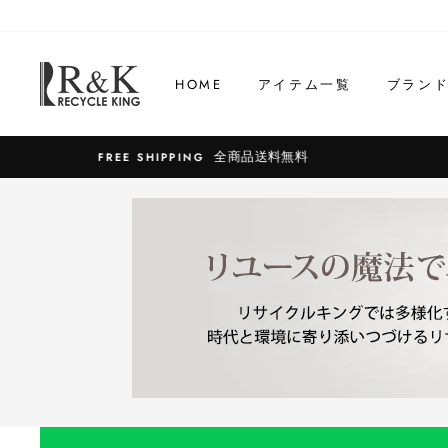
コ
ン
テ
HOME
アイテム一覧
ブラン
ン
ツ
に
ス
キ
ッ
プ
す
る