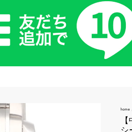
home
【
シ