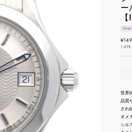
ー
【
Silver
通
¥149
1,498
常
価
格
世界
品質
され
オメ
シル