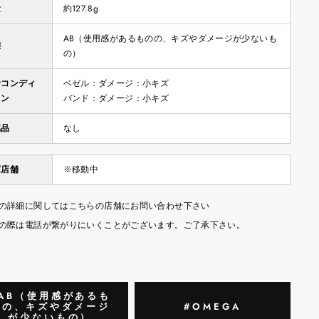
量
約127.8g
AB（使用感があるものの、キズやダメージが少ないも
態
の）
計コンディ
ベゼル：ダメージ：小キズ
ョン
バンド：ダメージ：小キズ
属品
なし
庫店舗
※移動中
の詳細に関してはこちらの店舗にお問い合わせ下さい
の際は電話が繋がりにいくことがございます。ご了承下さい。
AB（使用感があるも
のの、キズやダメージ
#OMEGA
が少ないもの）