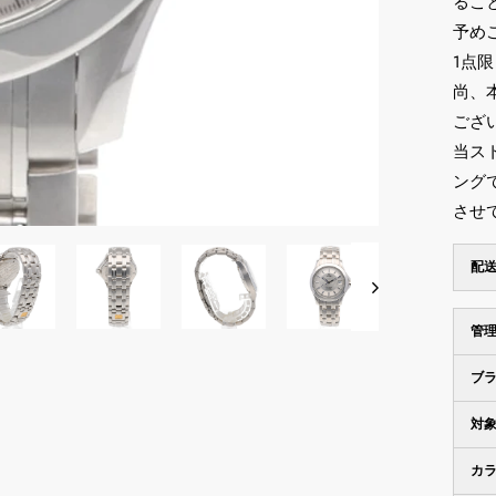
るこ
予め
1点
尚、
ござ
当ス
ング
させ
配
管
ブ
対
カ