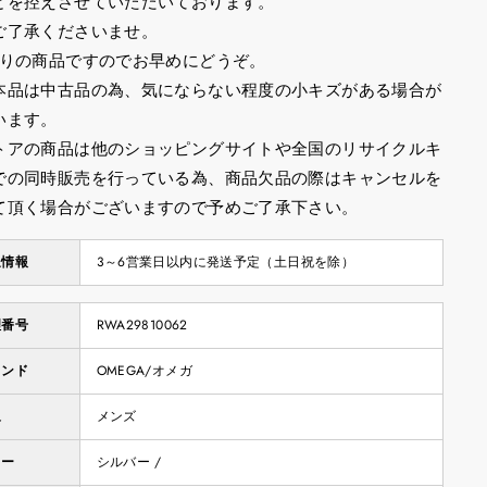
とを控えさせていただいております。
ご了承くださいませ。
限りの商品ですのでお早めにどうぞ。
本品は中古品の為、気にならない程度の小キズがある場合が
います。
トアの商品は他のショッピングサイトや全国のリサイクルキ
での同時販売を行っている為、商品欠品の際はキャンセルを
て頂く場合がございますので予めご了承下さい。
送情報
3～6営業日以内に発送予定（土日祝を除）
理番号
RWA29810062
ランド
OMEGA/オメガ
象
メンズ
ラー
シルバー /