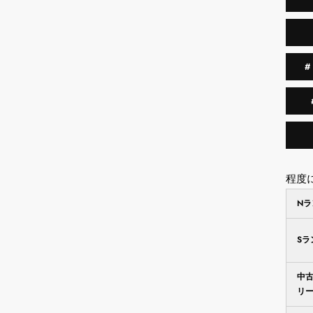
程度
N
S
中
リ