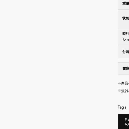
重
状
時
シ
付
在
※商品
※混雑
Tags
#