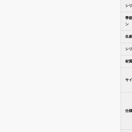
シ
季
ン
生
シ
材
サ
仕