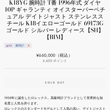
K18YG 腕時計 T番 1996年式 ダイヤ
10P ギャランティ オイスターパーペチ
ュアル デイトジャスト ステンレスス
チール K18イエローゴールド 69173G
ゴールド シルバー レディース【SH】
【BIM】
gold
腕時計
A
通
¥660,000
（税込）
常
6,600
ポイント
価
格
SOLD OUT
1905年に誕生したロレックス。高級時計ブランドとして世界的な知
名度と人気を誇ります。
ロレックスのスタンダードモデルとして人気の高い、デイトジャスト