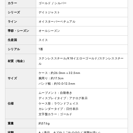
カラー
ゴールド / シルバー
シリーズ
デイトジャスト
ライン
オイスターパーペチュアル
季節・シーズン
オールシーズン
生産国
スイス
シリアル
T番
ステンレススチール/K18イエローゴールド/ステンレススチー
材質（地金）
ル
ケース：約26.0mm x 32.5mm
サイズ
腕周り：約17.5cm
バンド幅：約10.0-12.5mm
ムーブメント：自動巻き
ディスプレイタイプ：アナログ表示
仕様
ケース形：ラウンドフェイス
カレンダータイプ：日付表示
文字盤カラー：ゴールド
重量
約57.6g
状態
A（美品。キズやよごれの少なく状態が良い）