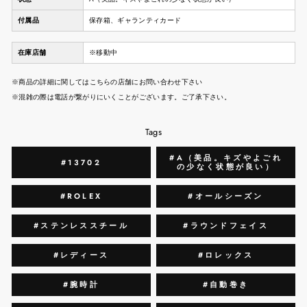
付属品
保存箱、ギャランティカード
在庫店舗
※移動中
※商品の詳細に関してはこちらの店舗にお問い合わせ下さい
※混雑の際は電話が繋がりにいくことがございます。ご了承下さい。
Tags
#A（美品。キズやよごれ
#13702
の少なく状態が良い）
#ROLEX
#オールシーズン
#ステンレススチール
#ラウンドフェイス
#レディース
#ロレックス
#腕時計
#自動巻き