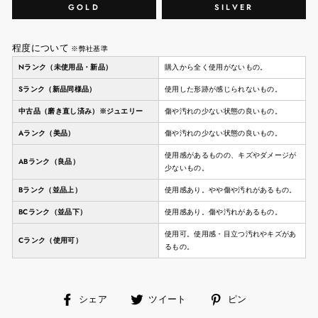
GOLD
SILVER
程度について
※弊社基準
Nランク（未使用品・新品）
購入から全く使用がないもの。
Sランク（新品同様品）
使用した形跡が感じられないもの。
中古品（磨き直し済み）※ジュエリー
傷や汚れの少ない状態の良いもの。
Aランク（美品）
傷や汚れの少ない状態の良いもの。
使用感があるものの、キズやダメージが
ABランク（良品）
少ないもの。
Bランク（並品上）
使用感あり。やや傷や汚れがあるもの。
BCランク（並品下）
使用感あり。傷や汚れがあるもの。
使用可。使用感・目立つ汚れやキズがあ
Cランク（使用可）
るもの。
facebook
ツ
ピ
シェア
ツイート
ピン
で
イ
ン