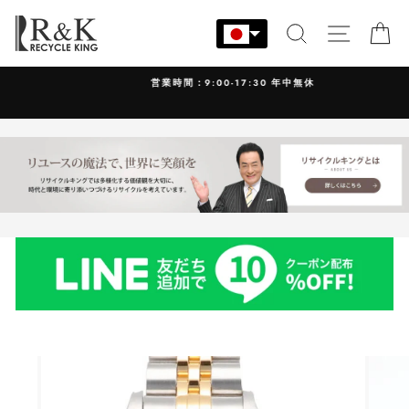
コ
ン
検索
サイト
カ
テ
ン
営業時間：9:00-17:30 年中無休
ツ
に
ス
キ
ッ
プ
す
る