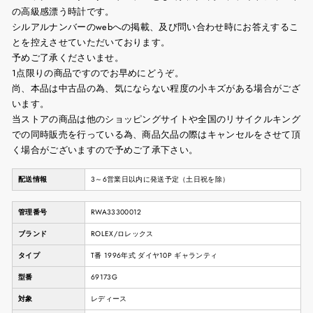
の高級感漂う時計です。
シルアルナンバーのwebへの掲載、及び問い合わせ時にお答えするこ
とを控えさせていただいております。
予めご了承くださいませ。
1点限りの商品ですのでお早めにどうぞ。
尚、本品は中古品の為、気にならない程度の小キズがある場合がござ
います。
当ストアの商品は他のショッピングサイトや全国のリサイクルキング
での同時販売を行っている為、商品欠品の際はキャンセルをさせて頂
く場合がございますので予めご了承下さい。
配送情報
3～6営業日以内に発送予定（土日祝を除）
管理番号
RWA33300012
ブランド
ROLEX/ロレックス
タイプ
T番 1996年式 ダイヤ10P ギャランティ
型番
69173G
対象
レディース