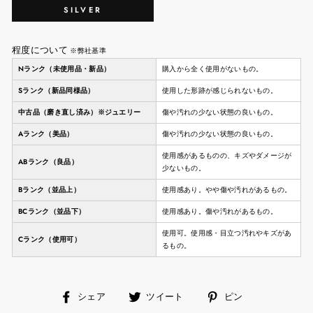
SILVER
程度について
※弊社基準
Nランク（未使用品・新品）
購入から全く使用がないもの。
Sランク（新品同様品）
使用した形跡が感じられないもの。
中古品（磨き直し済み）※ジュエリー
傷や汚れの少ない状態の良いもの。
Aランク（美品）
傷や汚れの少ない状態の良いもの。
使用感があるものの、キズやダメージが
ABランク（良品）
少ないもの。
Bランク（並品上）
使用感あり。やや傷や汚れがあるもの。
BCランク（並品下）
使用感あり。傷や汚れがあるもの。
使用可。使用感・目立つ汚れやキズがあ
Cランク（使用可）
るもの。
facebook
ツ
ピ
シェア
ツイート
ピン
で
イ
ン