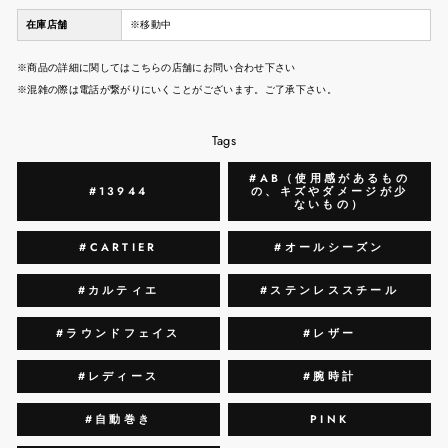
在庫店舗
※移動中
※商品の詳細に関してはこちらの店舗にお問い合わせ下さい
※混雑の際は電話が繋がりにいくことがございます。ご了承下さい。
Tags
#AB（使用感があるもの
#13944
の、キズやダメージが少
ないもの）
#CARTIER
#オールシーズン
#カルティエ
#ステンレススチール
#ラウンドフェイス
#レザー
#レディース
#腕時計
#自動巻き
PINK