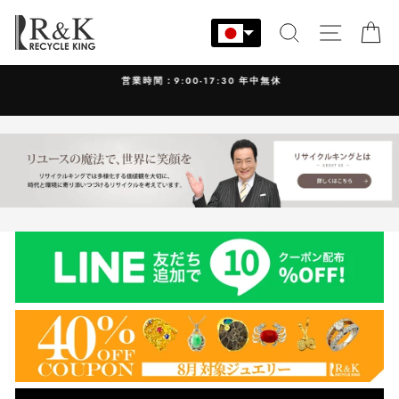
コ
ン
検索
サイト
カ
テ
ン
営業時間：9:00-17:30 年中無休
ツ
に
ス
キ
ッ
プ
す
る