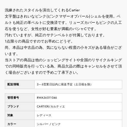
洗練されたスタイルを演出してくれるCartier
文字盤はきれいなピンク(ピンクマザーオブパール)シェルを使用。ベ
ルトも純正の革ベルトに交換済です。リューズカバーもピンクの人工
石を使うなど、女性が好む要素が満載のパシャCです。
汚れていますが、純正のサテンベルトが付属しております。
1点限りの商品ですのでお早めにどうぞ。
尚、本品は中古品の為、気にならない程度の小キズがある場合がござ
います。
当ストアの商品は他のショッピングサイトや全国のリサイクルキング
での同時販売を行っている為、商品欠品の際はキャンセルをさせて頂
く場合がございますので予めご了承下さい。
配送情報
3～6営業日以内に発送予定（土日祝を除）
管理番号
RWA36011046
ブランド
CARTIER/カルティエ
対象
レディース
カラー
シルバー / ピンク