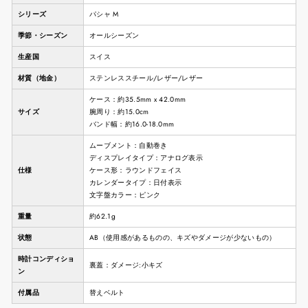
シリーズ
パシャ M
季節・シーズン
オールシーズン
生産国
スイス
材質（地金）
ステンレススチール/レザー/レザー
ケース：約35.5mm x 42.0mm
サイズ
腕周り：約15.0cm
バンド幅：約16.0-18.0mm
ムーブメント：自動巻き
ディスプレイタイプ：アナログ表示
仕様
ケース形：ラウンドフェイス
カレンダータイプ：日付表示
文字盤カラー：ピンク
重量
約62.1g
状態
AB（使用感があるものの、キズやダメージが少ないもの）
時計コンディショ
裏蓋：ダメージ:小キズ
ン
付属品
替えベルト