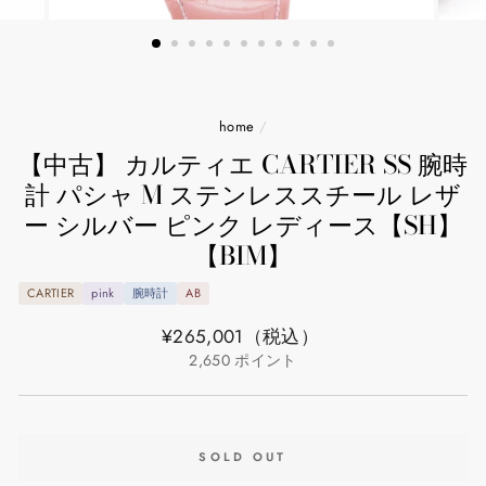
home
/
【中古】 カルティエ CARTIER SS 腕時
計 パシャ M ステンレススチール レザ
ー シルバー ピンク レディース【SH】
【BIM】
CARTIER
pink
腕時計
AB
通
¥265,001
（税込）
常
2,650
ポイント
価
格
SOLD OUT